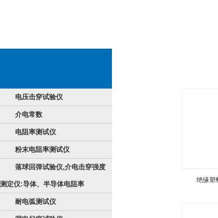
服务显示
电压击穿试验仪
介电常数
电阻率测试仪
粉末电阻率测试仪
落球回弹试验仪,介电击穿强度
绝缘塑
测定仪:导体、半导体电阻率
耐电弧测试仪